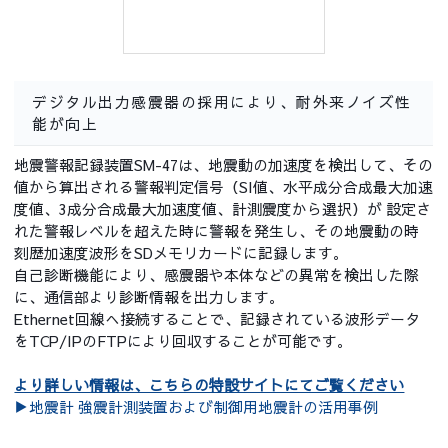
デジタル出力感震器の採用により、耐外来ノイズ性
能が向上
地震警報記録装置SM-47は、地震動の加速度を検出して、その
値から算出される警報判定信号（SI値、水平成分合成最大加速
度値、3成分合成最大加速度値、計測震度から選択）が 設定さ
れた警報レベルを超えた時に警報を発生し、その地震動の時
刻歴加速度波形をSDメモリカードに記録します。
自己診断機能により、感震器や本体などの異常を検出した際
に、通信部より診断情報を出力します。
Ethernet回線へ接続することで、記録されている波形データ
をTCP/IPのFTPにより回収することが可能です。
より詳しい情報は、こちらの特設サイトにてご覧ください
▶地震計 強震計測装置および制御用地震計の活用事例