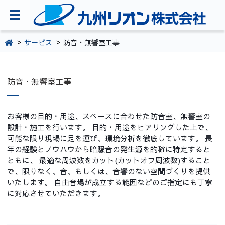
TOPページ
サービス
防音・無響室工事
会社案内
防音・無響室工事
環境・CSR活動
製品・サービス情報
お客様の目的・用途、スペースに合わせた防音室、無響室の
採用情報
設計・施工を行います。 目的・用途をヒアリングした上で、
可能な限り現場に足を運び、環境分析を徹底しています。 長
お問い合わせ
年の経験とノウハウから暗騒音の発生源を的確に特定すると
ともに、 最適な周波数をカット(カットオフ周波数)すること
092-281-5361
で、限りなく、音、もしくは、音響のない空間づくりを提供
いたします。 自由音場が成立する範囲などのご指定にも丁寧
に対応させていただきます。